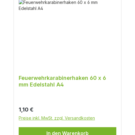
Feuerwehrkarabinerhaken 60 x 6
mm Edelstahl A4
Regulärer Preis:
1,10 €
Preise inkl. MwSt. zzgl. Versandkosten
In den Warenkorb