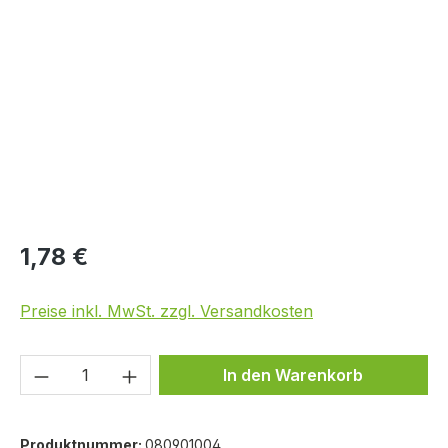
Bildergalerie überspringen
1,78 €
Preise inkl. MwSt. zzgl. Versandkosten
Produkt Anzahl: Gib den gewünschten We
In den Warenkorb
Produktnummer:
080901004