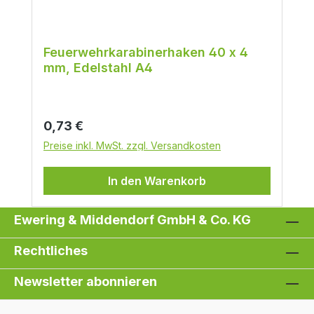
Feuerwehrkarabinerhaken 40 x 4
mm, Edelstahl A4
Regulärer Preis:
0,73 €
Preise inkl. MwSt. zzgl. Versandkosten
In den Warenkorb
Ewering & Middendorf GmbH & Co. KG
Rechtliches
Newsletter abonnieren