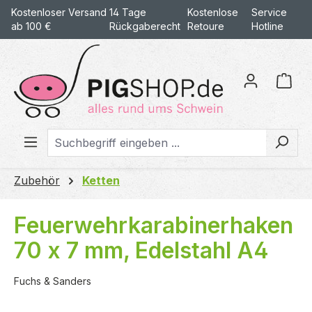
Kostenloser Versand
14 Tage
Kostenlose
Service
alt springen
ab 100 €
Rückgaberecht
Retoure
Hotline
War
Zubehör
Ketten
Feuerwehrkarabinerhaken
70 x 7 mm, Edelstahl A4
Fuchs & Sanders