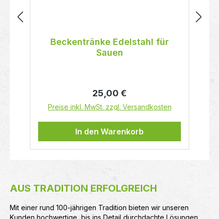
Beckentränke Edelstahl für
Sauen
Regulärer Preis:
25,00 €
Preise inkl. MwSt. zzgl. Versandkosten
In den Warenkorb
AUS TRADITION ERFOLGREICH
Mit einer rund 100-jährigen Tradition bieten wir unseren
Kunden hochwertige, bis ins Detail durchdachte Lösungen.