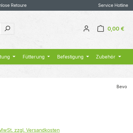
nlose Retoure
Service Hotline
0,00 €
War
ltung
Fütterung
Befestigung
Zubehör
Bevo
. MwSt. zzgl. Versandkosten