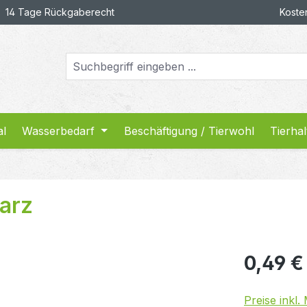
14 Tage Rückgaberecht
Koste
al
Wasserbedarf
Beschäftigung / Tierwohl
Tierha
arz
0,49 €
Preise inkl