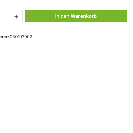
 Anzahl: Gib den gewünschten Wert ein 
In den Warenkorb
mer:
080102002