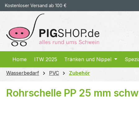
Kostenloser Versand ab 100 €
springen
Zur Hauptnavigation springen
Home
ITW 2025
Tränken und Nippel
Spezi
Wasserbedarf
PVC
Zubehör
Rohrschelle PP 25 mm schw
Bildergalerie überspringen