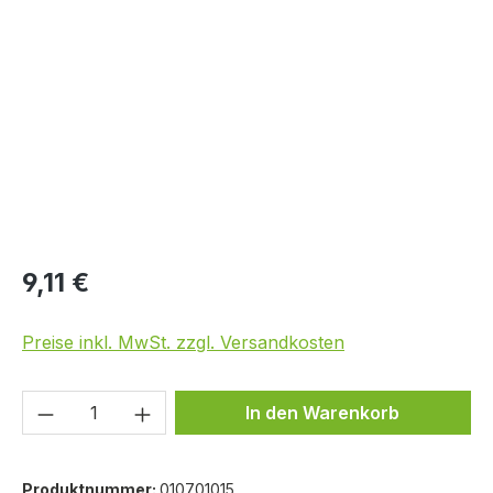
Bildergalerie überspringen
9,11 €
Preise inkl. MwSt. zzgl. Versandkosten
Produkt Anzahl: Gib den gewünschten We
In den Warenkorb
Produktnummer:
010701015