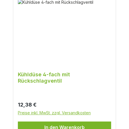
Kühldüse 4-fach mit
Rückschlagventil
Regulärer Preis:
12,38 €
Preise inkl. MwSt. zzgl. Versandkosten
In den Warenkorb