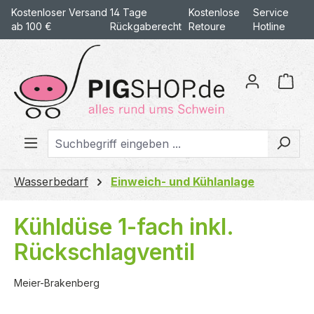
Kostenloser Versand
14 Tage
Kostenlose
Service
alt springen
ab 100 €
Rückgaberecht
Retoure
Hotline
War
Wasserbedarf
Einweich- und Kühlanlage
Kühldüse 1-fach inkl.
Rückschlagventil
Meier-Brakenberg