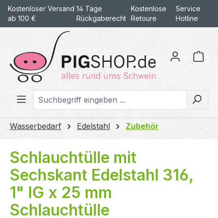
Kostenloser Versand
14 Tage
Kostenlose
Service
alt springen
ab 100 €
Rückgaberecht
Retoure
Hotline
War
Wasserbedarf
Edelstahl
Zubehör
Schlauchtülle mit
Sechskant Edelstahl 316,
1" IG x 25 mm
Schlauchtülle