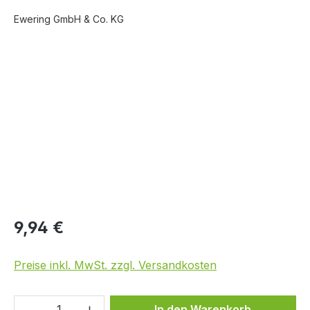
Ewering GmbH & Co. KG
Bildergalerie überspringen
9,94 €
Preise inkl. MwSt. zzgl. Versandkosten
Produkt Anzahl: Gib den gewünschten We
In den Warenkorb