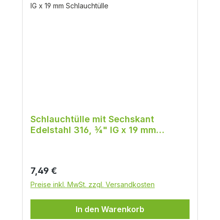
Schlauchtülle mit Sechskant
Edelstahl 316, ¾" IG x 19 mm
Schlauchtülle
Regulärer Preis:
7,49 €
Preise inkl. MwSt. zzgl. Versandkosten
In den Warenkorb