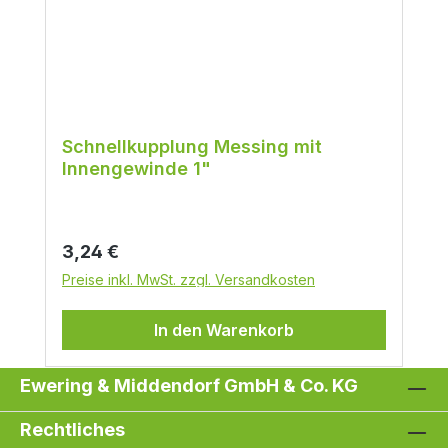
Schnellkupplung Messing mit
Innengewinde 1"
Regulärer Preis:
3,24 €
Preise inkl. MwSt. zzgl. Versandkosten
In den Warenkorb
Ewering & Middendorf GmbH & Co. KG
Rechtliches