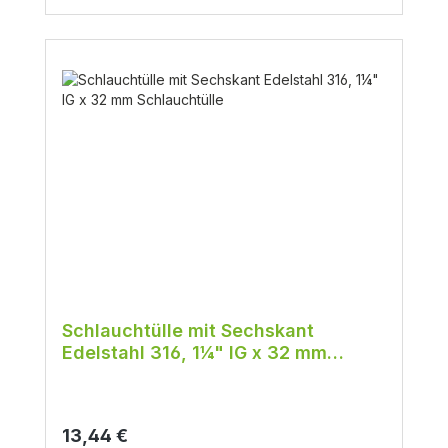
Schlauchtülle mit Sechskant
Edelstahl 316, 1¼" IG x 32 mm
Schlauchtülle
Regulärer Preis:
13,44 €