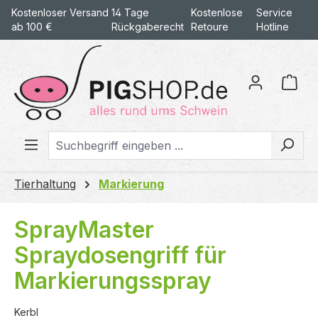
Kostenloser Versand
14 Tage
Kostenlose
Service
alt springen
ab 100 €
Rückgaberecht
Retoure
Hotline
War
Tierhaltung
Markierung
SprayMaster
Spraydosengriff für
Markierungsspray
Kerbl