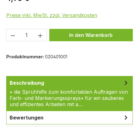
Preise inkl. MwSt. zzgl. Versandkosten
Produkt Anzahl: Gib den gewünschten We
In den Warenkorb
Produktnummer:
020401001
Beschreibung
• die Sprühhilfe zum komfortablen Auftragen von
Farb- und Markierungssprays• für ein sauberes
und effizientes Arbeiten mit a…
Mehr
Bewertungen