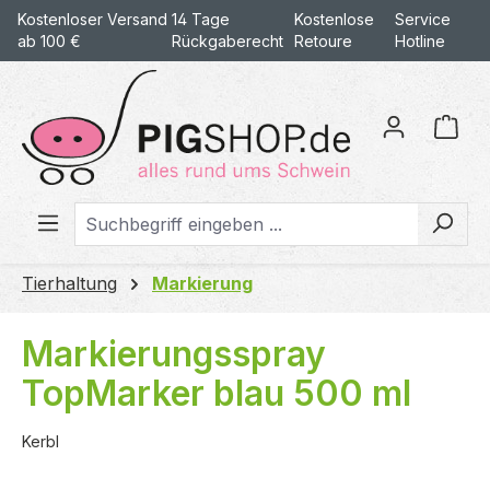
Kostenloser Versand
14 Tage
Kostenlose
Service
alt springen
ab 100 €
Rückgaberecht
Retoure
Hotline
War
Tierhaltung
Markierung
Markierungsspray
TopMarker blau 500 ml
Kerbl