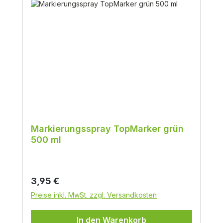
Markierungsspray TopMarker grün
500 ml
Regulärer Preis:
3,95 €
Preise inkl. MwSt. zzgl. Versandkosten
In den Warenkorb