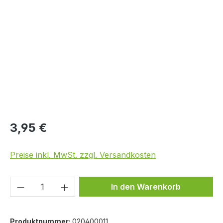
Bildergalerie überspringen
3,95 €
Preise inkl. MwSt. zzgl. Versandkosten
Produkt Anzahl: Gib den gewünschten We
In den Warenkorb
Produktnummer:
020400011