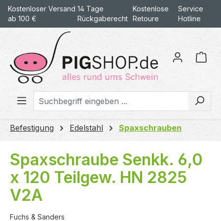
Kostenloser Versand
14 Tage
Kostenlose
Service
alt springen
ab 100 €
Rückgaberecht
Retoure
Hotline
War
Befestigung
Edelstahl
Spaxschrauben
Spaxschraube Senkk. 6,0
x 120 Teilgew. HN 2825
V2A
Fuchs & Sanders