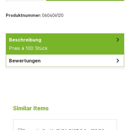
Produktnummer:
060406120
Beschreibung
Preis á 100 Stück
Bewertungen
Produktgalerie überspringen
Similar Items