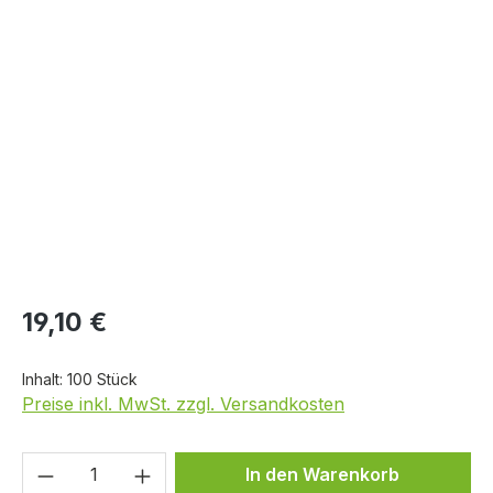
Bildergalerie überspringen
19,10 €
Inhalt:
100 Stück
Preise inkl. MwSt. zzgl. Versandkosten
Produkt Anzahl: Gib den gewünschten We
In den Warenkorb