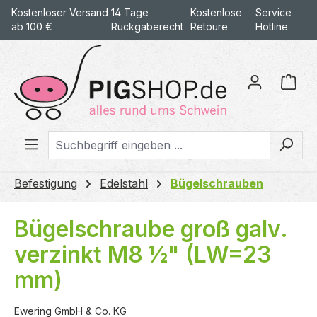
Kostenloser Versand
14 Tage
Kostenlose
Service
alt springen
ab 100 €
Rückgaberecht
Retoure
Hotline
War
Befestigung
Edelstahl
Bügelschrauben
Bügelschraube groß galv.
verzinkt M8 ½" (LW=23
mm)
Ewering GmbH & Co. KG