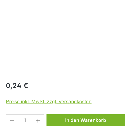
Bildergalerie überspringen
0,24 €
Preise inkl. MwSt. zzgl. Versandkosten
Produkt Anzahl: Gib den gewünschten We
In den Warenkorb