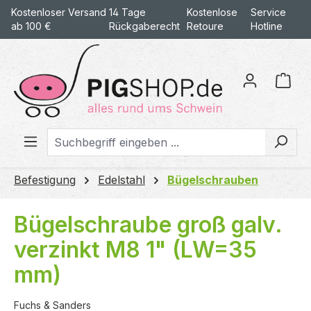
Kostenloser Versand
14 Tage
Kostenlose
Service
alt springen
ab 100 €
Rückgaberecht
Retoure
Hotline
War
Befestigung
Edelstahl
Bügelschrauben
Bügelschraube groß galv.
verzinkt M8 1" (LW=35
mm)
Fuchs & Sanders