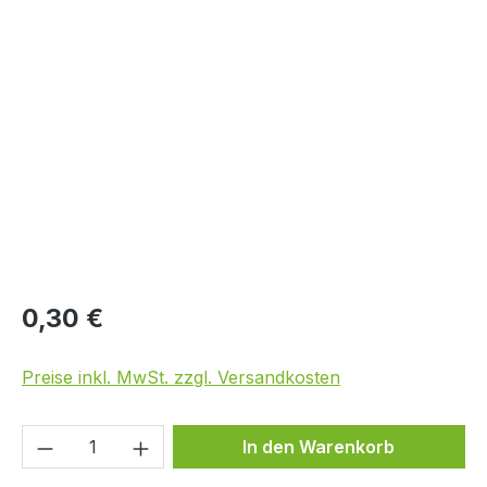
Bildergalerie überspringen
0,30 €
Preise inkl. MwSt. zzgl. Versandkosten
Produkt Anzahl: Gib den gewünschten We
In den Warenkorb